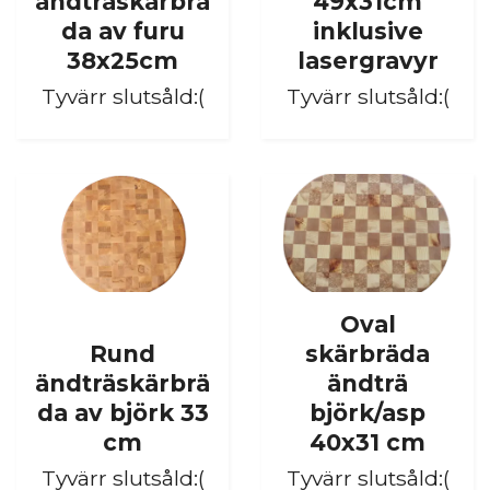
ändträskärbrä
49x31cm
da av furu
inklusive
38x25cm
lasergravyr
Tyvärr slutsåld:(
Tyvärr slutsåld:(
Oval
Rund
skärbräda
ändträskärbrä
ändträ
da av björk 33
björk/asp
cm
40x31 cm
Tyvärr slutsåld:(
Tyvärr slutsåld:(