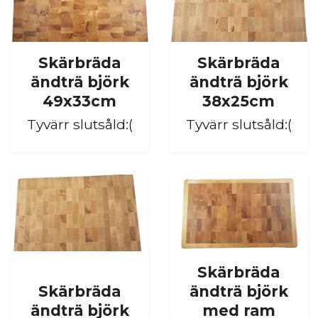
Skärbräda
Skärbräda
ändträ björk
ändträ björk
49x33cm
38x25cm
Tyvärr slutsåld:(
Tyvärr slutsåld:(
Skärbräda
Skärbräda
ändträ björk
ändträ björk
med ram