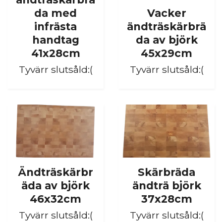
da med
Vacker
infrästa
ändträskärbrä
handtag
da av björk
41x28cm
45x29cm
Tyvärr slutsåld:(
Tyvärr slutsåld:(
Ändträskärbr
Skärbräda
äda av björk
ändträ björk
46x32cm
37x28cm
Tyvärr slutsåld:(
Tyvärr slutsåld:(