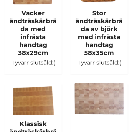
Vacker
Stor
ändträskärbrä
ändträskärbrä
da med
da av björk
infrästa
med infrästa
handtag
handtag
38x29cm
58x35cm
Tyvärr slutsåld:(
Tyvärr slutsåld:(
Klassisk
ändträskärbrä