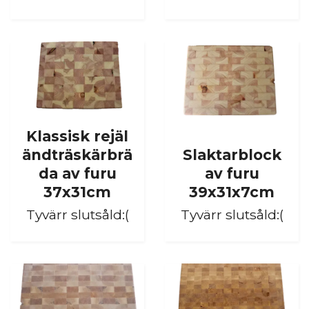
Klassisk rejäl
ändträskärbrä
Slaktarblock
da av furu
av furu
37x31cm
39x31x7cm
Tyvärr slutsåld:(
Tyvärr slutsåld:(