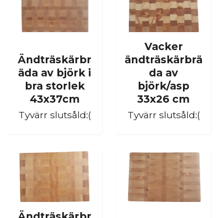
Vacker
Ändträskärbr
ändträskärbrä
äda av björk i
da av
bra storlek
björk/asp
43x37cm
33x26 cm
Tyvärr slutsåld:(
Tyvärr slutsåld:(
Ändträskärbr