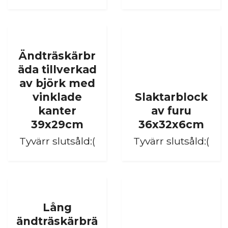
med raka
av furu på
kanter
fötter
38x26cm
37x36x6cm
Tyvärr slutsåld:(
Tyvärr slutsåld:(
Ändträskärbr
Klassisk
äda av björk
ändträskärbrä
med rundade
da av furu
hörn 29x27
36x27x5cm
cm
Tyvärr slutsåld:(
Tyvärr slutsåld:(