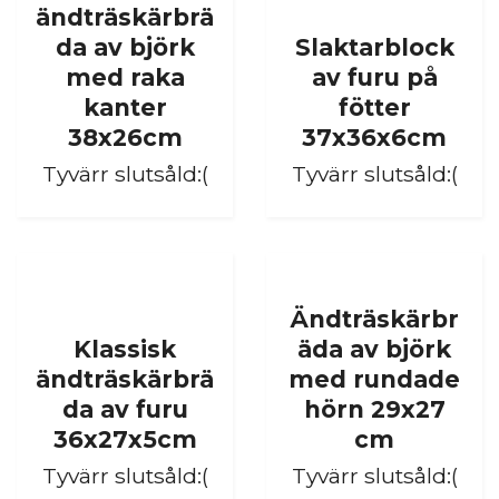
Vacker
ändträskärbrä
Rejäl
da av björk
ändträskärbrä
med rundade
da av björk i
kortsidor
bra storlek ca
47x30cm
40x30 cm
Tyvärr slutsåld:(
Tyvärr slutsåld:(
Vacker
ändträskärbrä
da av björk
Slaktarblock