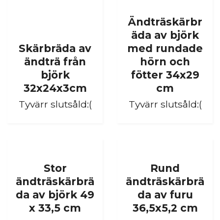
Ändträskärbr
äda av björk
Skärbräda av
med rundade
ändträ från
hörn och
björk
fötter 34x29
32x24x3cm
cm
Tyvärr slutsåld:(
Tyvärr slutsåld:(