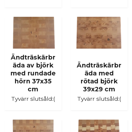
Ändträskärbr
äda av björk
Ändträskärbr
med rundade
äda med
hörn 37x35
rötad björk
cm
39x29 cm
Tyvärr slutsåld:(
Tyvärr slutsåld:(