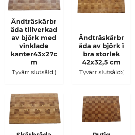
Ändträskärbr
äda tillverkad
av björk med
Ändträskärbr
vinklade
äda av björk i
kanter43x27c
bra storlek
m
42x32,5 cm
Tyvärr slutsåld:(
Tyvärr slutsåld:(
Skärbräda
Rutig