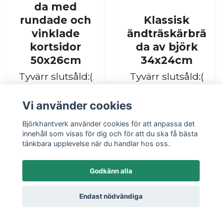
Ändträskärbr
äda tillverkad
av björk med
vinklade
Slaktarblock
Vi använder cookies
kanter
av furu
Björkhantverk använder cookies för att anpassa det
39x29cm
36x32x6cm
innehåll som visas för dig och för att du ska få bästa
tänkbara upplevelse när du handlar hos oss.
Tyvärr slutsåld:(
Tyvärr slutsåld:(
Godkänn alla
Endast nödvändiga
Lång