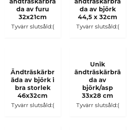
ändträskärbrä
ändträskärbrä
da av furu
da av björk
32x21cm
44,5 x 32cm
Tyvärr slutsåld:(
Tyvärr slutsåld:(
Unik
Ändträskärbr
ändträskärbrä
äda av björk i
da av
bra storlek
björk/asp
46x32cm
33x28 cm
Tyvärr slutsåld:(
Tyvärr slutsåld:(