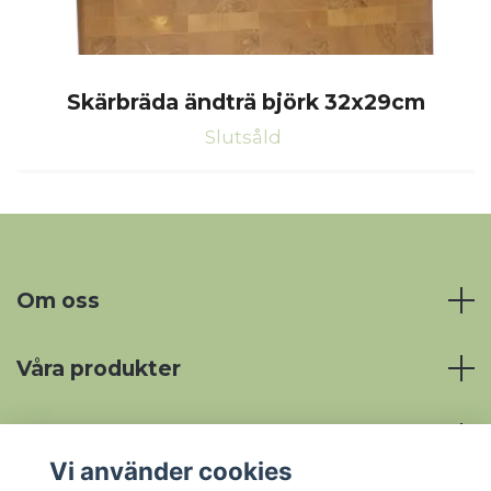
Skärbräda ändträ björk 32x29cm
Slutsåld
Om oss
Våra produkter
Mer information
Vi använder cookies