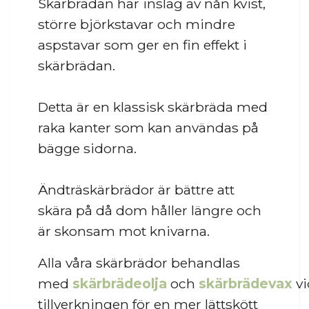
Skärbrädan har inslag av nån kvist,
större björkstavar och mindre
aspstavar som ger en fin effekt i
skärbrädan.
Detta är en klassisk skärbräda med
raka kanter som kan användas på
bägge sidorna.
Ändträskärbrädor är bättre att
skära på då dom håller längre och
är skonsam mot knivarna.
Alla våra skärbrädor behandlas
med
skärbrädeolja
och
skärbrädevax
vi
tillverkningen för en mer lättskött