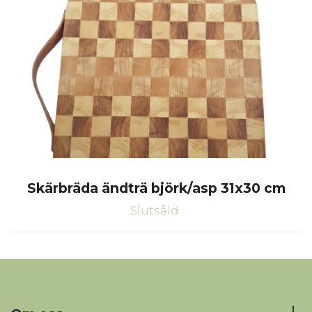
Skärbräda ändträ björk/asp 31x30 cm
Slutsåld