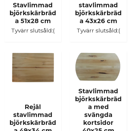
Stavlimmad
stavlimmad
björkskärbräd
björkskärbräd
a 51x28 cm
a 43x26 cm
Tyvärr slutsåld:(
Tyvärr slutsåld:(
Stavlimmad
björkskärbräd
Rejäl
a med
stavlimmad
svängda
björkskärbräd
kortsidor
a 49x34 cm
40x25 cm