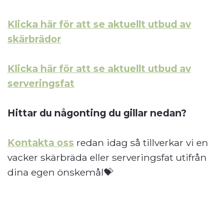
Klicka här för att se aktuellt utbud av
skärbrädor
Klicka här för att se aktuellt utbud av
serveringsfat
Hittar du någonting du gillar nedan?
Kontakta oss
redan idag så tillverkar vi en
vacker skärbräda eller serveringsfat utifrån
dina egen önskemål💝