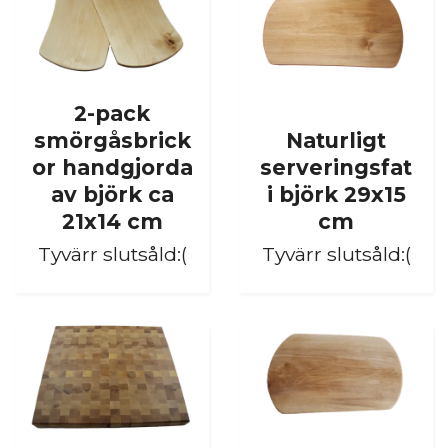
2-pack
smörgåsbrick
Naturligt
or handgjorda
serveringsfat
av björk ca
i björk 29x15
21x14 cm
cm
Tyvärr slutsåld:(
Tyvärr slutsåld:(