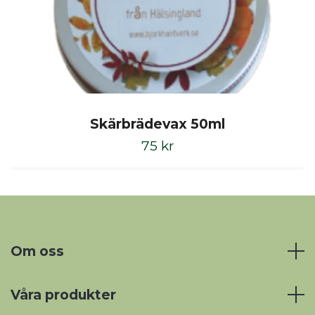
Skärbrädevax 50ml
75 kr
Om oss
Våra produkter