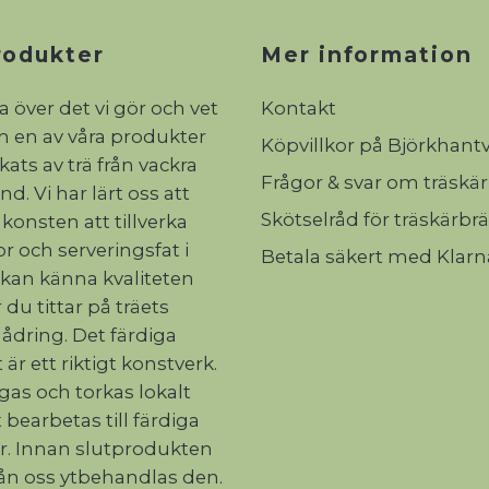
rodukter
Mer information
ta över det vi gör och vet
Kontakt
ch en av våra produkter
Köpvillkor på Björkhant
rkats av trä från vackra
Frågor & svar om träskä
d. Vi har lärt oss att
Skötselråd för träskärbr
 konsten att tillverka
r och serveringsfat i
Betala säkert med Klarn
 kan känna kvaliteten
 du tittar på träets
 ådring. Det färdiga
 är ett riktigt konstverk.
ågas och torkas lokalt
 bearbetas till färdiga
r. Innan slutprodukten
rån oss ytbehandlas den.