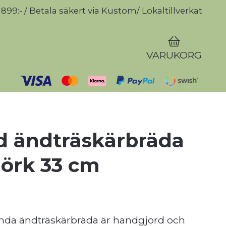
r 899:- / Betala säkert via Kustom/ Lokaltillverkat
VARUKORG
 ändträskärbräda
jörk 33 cm
nda ändträskärbräda är handgjord och