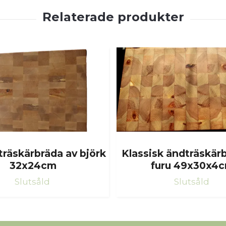
träskärbräda av björk
Klassisk ändträskär
32x24cm
furu 49x30x4
Slutsåld
Slutsåld