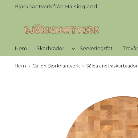
Björkhantverk från Hälsingland
Hem
Skärbrädor
Serveringsfat
Trävå
Hem
Galleri Björkhantverk
Sålda ändträskärbrädor