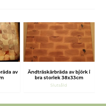
bräda av
Ändträskärbräda av björk i
cm
bra storlek 38x33cm
Slutsåld