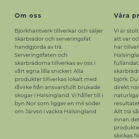
Om oss
Våra p
Björkhantverk tillverkar och säljer
Vi är stol
skärbrädor och serveringsfat
att var o
handgjorda av trä.
har tillve
Serveringsfaten och
Hälsinglan
skärbrädorna tillverkas av oss i
fulländat
vårt egna lilla snickeri. Alla
skärbrädo
produkter tillverkas lokalt med
björk. Du
råvirke från ansvarsfullt brukade
direkt när
skogar i Hälsingland. Vi håller till i
naturliga
byn Nor som ligger en mil söder
resultatet
om Järvsö i vackra Hälsingland
Allt trä s
innan det
produkte
skickas f