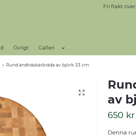
Fri frakt öve
rd
Övrigt
Galleri
Rund ändträskärbräda av björk 33 cm
Rund
av b
650 kr
Denna ru