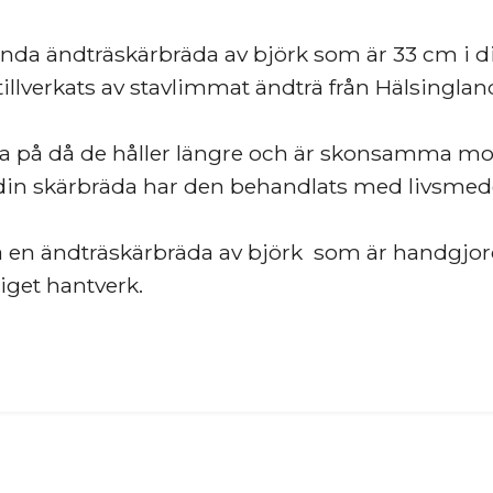
da ändträskärbräda av björk som är 33 cm i di
lverkats av stavlimmat ändträ från Hälsingland 
ära på då de håller längre och är skonsamma mo
da din skärbräda har den behandlats med livsmed
 en ändträskärbräda av björk som är handgjord
iget hantverk.