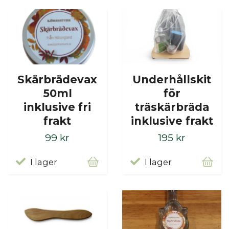
Skärbrädevax
Underhållskit
50ml
för
inklusive fri
träskärbräda
frakt
inklusive frakt
99 kr
195 kr
I lager
I lager