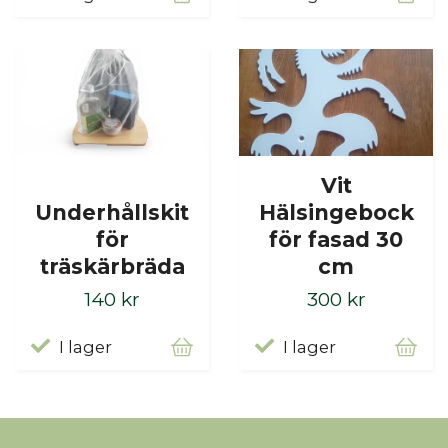
Vit
Underhållskit
Hälsingebock
för
för fasad 30
träskärbräda
cm
140 kr
300 kr
I lager
I lager