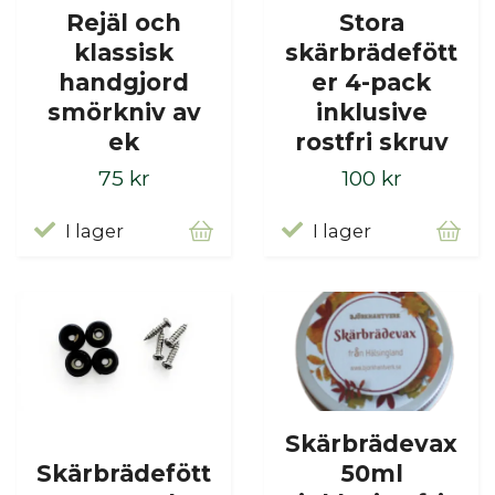
Rejäl och
Stora
klassisk
skärbrädefött
handgjord
er 4-pack
smörkniv av
inklusive
ek
rostfri skruv
75 kr
100 kr
I lager
I lager
Skärbrädevax
Skärbrädefött
50ml