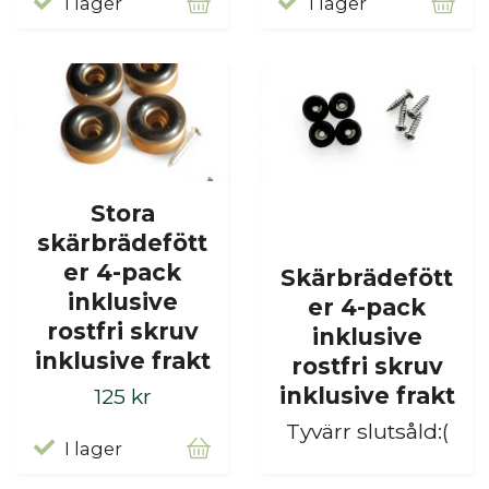
I lager
I lager
Stora
skärbrädefött
er 4-pack
Skärbrädefött
inklusive
er 4-pack
rostfri skruv
inklusive
inklusive frakt
rostfri skruv
inklusive frakt
125 kr
Tyvärr slutsåld:(
I lager