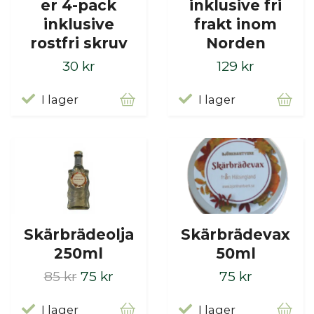
er 4-pack
inklusive fri
inklusive
frakt inom
rostfri skruv
Norden
30 kr
129 kr
I lager
I lager
Skärbrädeolja
Skärbrädevax
250ml
50ml
85 kr
75 kr
75 kr
I lager
I lager