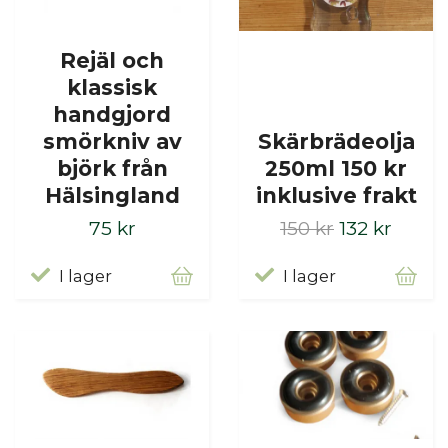
Rejäl och
klassisk
handgjord
smörkniv av
Skärbrädeolja
björk från
250ml 150 kr
Hälsingland
inklusive frakt
75 kr
150 kr
132 kr
I lager
I lager