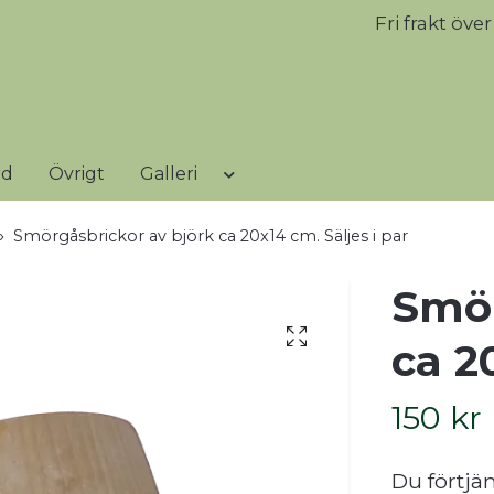
Fri frakt öve
rd
Övrigt
Galleri
Smörgåsbrickor av björk ca 20x14 cm. Säljes i par
Smör
ca 2
150 kr
Du förtjän