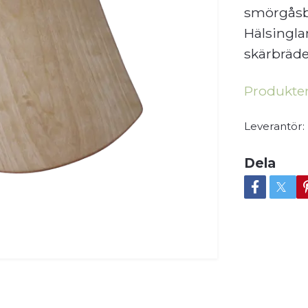
smörgåsbr
Hälsingla
skärbräde
Produkten 
Leverantör:
Dela