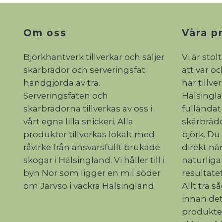
Om oss
Våra p
Björkhantverk tillverkar och säljer
Vi är stol
skärbrädor och serveringsfat
att var o
handgjorda av trä.
har tillve
Serveringsfaten och
Hälsinglan
skärbrädorna tillverkas av oss i
fulländat
vårt egna lilla snickeri. Alla
skärbrädo
produkter tillverkas lokalt med
björk. Du
råvirke från ansvarsfullt brukade
direkt när
skogar i Hälsingland. Vi håller till i
naturliga
byn Nor som ligger en mil söder
resultatet
om Järvsö i vackra Hälsingland
Allt trä s
innan det
produkte