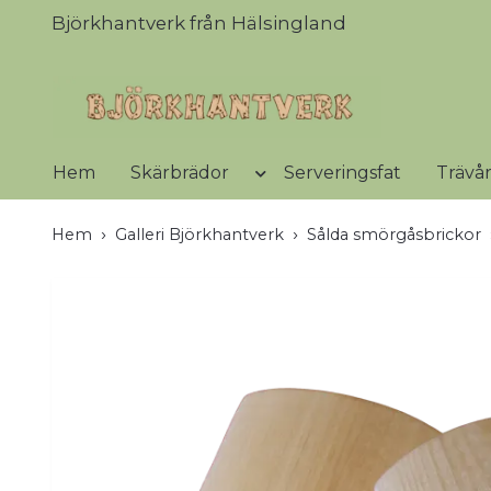
Björkhantverk från Hälsingland
Hem
Skärbrädor
Serveringsfat
Trävå
Hem
Galleri Björkhantverk
Sålda smörgåsbrickor