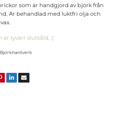
ickor som är handgjord av björk från
nd. Är behandlad med luktfri olja och
vax.
är tyvärr slutsåld. :(
Björkhantverk