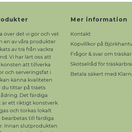
rodukter
Mer information
ta över det vi gör och vet
Kontakt
ch en av våra produkter
Köpvillkor på Björkhant
rkats av trä från vackra
Frågor & svar om träskä
d. Vi har lärt oss att
Skötselråd för träskärbr
 konsten att tillverka
r och serveringsfat i
Betala säkert med Klarn
 kan känna kvaliteten
 du tittar på träets
 ådring. Det färdiga
 är ett riktigt konstverk.
ågas och torkas lokalt
 bearbetas till färdiga
r. Innan slutprodukten